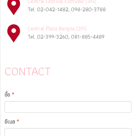
Central Festival EastVille (3Fl)
Tel. 02-042-1482, 098-280-3788
Central Plaza Bangna (3Fl)
Tel. 02-399-3260, 081-885-4489
CONTACT
ชื่อ
*
อีเมล
*