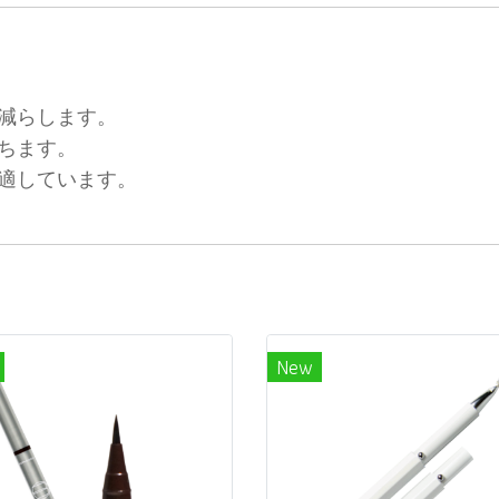
減らします。
保ちます。
適しています。
New