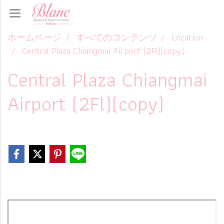
ホームページ
すべてのコンテンツ
Location
Central Plaza Chiangmai Airport (2Fl)(copy)
Central Plaza Chiangmai
Airport (2Fl)(copy)